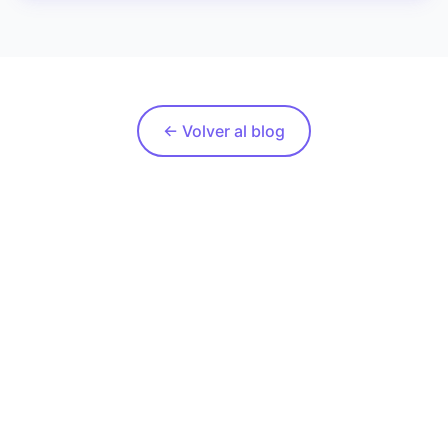
control libre de intensidad con barra deslizante, aplicable
a imágenes y videos.
← Volver al blog