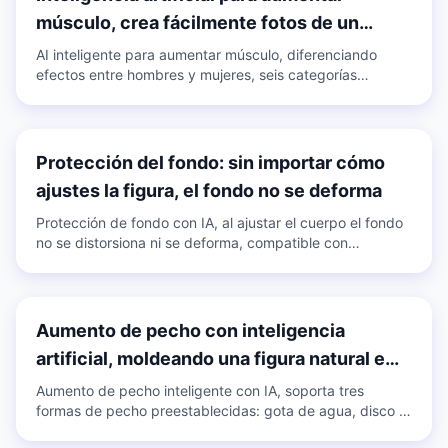
músculo, crea fácilmente fotos de un
cuerpo fitness
AI inteligente para aumentar músculo, diferenciando
efectos entre hombres y mujeres, seis categorías
principales: todo el cuerpo, abdominales, aumento de
pecho, cintura delgada, glúteos grandes y clavícula;
múltiples configuraciones predeterminadas para elegir
libremente, intensidad ajustable.
Protección del fondo: sin importar cómo
ajustes la figura, el fondo no se deforma
Protección de fondo con IA, al ajustar el cuerpo el fondo
no se distorsiona ni se deforma, compatible con
encendido/apagado con un solo clic, aplicable a fotos y
videos.
Aumento de pecho con inteligencia
artificial, moldeando una figura natural e
ideal
Aumento de pecho inteligente con IA, soporta tres
formas de pecho preestablecidas: gota de agua, disco y
culturismo; generación con un clic o ajuste manual,