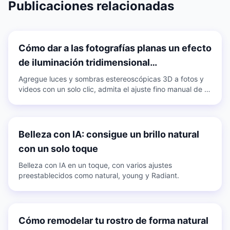
Publicaciones relacionadas
Cómo dar a las fotografías planas un efecto
de iluminación tridimensional
cinematográfico
Agregue luces y sombras estereoscópicas 3D a fotos y
videos con un solo clic, admita el ajuste fino manual de la
luz facial y de los ojos y use múltiples ajustes
preestablecidos para controlar fácilmente diferentes
atmósferas.
Belleza con IA: consigue un brillo natural
con un solo toque
Belleza con IA en un toque, con varios ajustes
preestablecidos como natural, young y Radiant.
Cómo remodelar tu rostro de forma natural