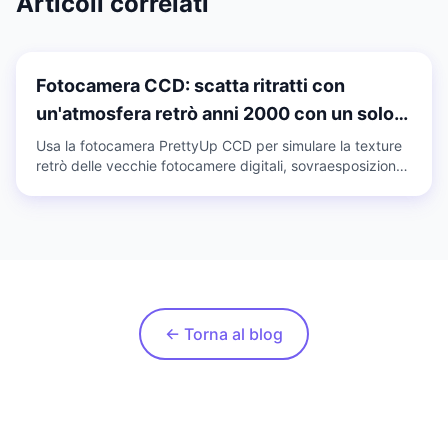
Articoli correlati
Fotocamera CCD: scatta ritratti con
un'atmosfera retrò anni 2000 con un solo
clic
Usa la fotocamera PrettyUp CCD per simulare la texture
retrò delle vecchie fotocamere digitali, sovraesposizione,
bassa risoluzione, regolazione dell'apertura, foto e video
possono catturare l'atmosfera Y2K del nuovo millennio.
← Torna al blog