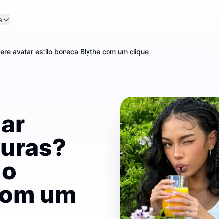
a
ere avatar estilo boneca Blythe com um clique
ar
turas?
lo
com um