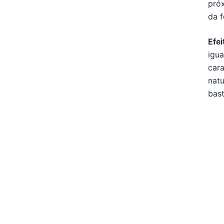
próx
da f
Efei
igua
cara
natu
bast