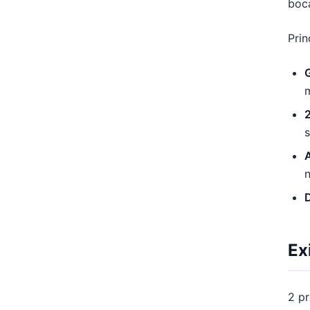
boca
Prin
2
Ex
2 pr