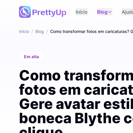
Início
Blog
Ajud
Início
/
Blog
/
Como transformar fotos em caricaturas? G
Em alta
Como transform
fotos em carica
Gere avatar esti
boneca Blythe 
clique