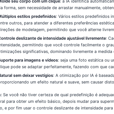
Molde seu corpo com um clique
: a IA identifica automatic
da forma, sem necessidade de arrastar manualmente, obte
últiplos estilos predefinidos
: Vários estilos predefinidos
ntre outros, para atender a diferentes preferências estétic
ireções de modelagem, permitindo que você alterne livrem
ontrole deslizante de intensidade ajustável livremente
: C
ntensidade, permitindo que você controle facilmente o gra
timizações significativas, dominando livremente a medida 
Suporte para imagens e vídeos
: seja uma foto estática ou
clique pode se adaptar perfeitamente, fazendo com que ca
atural sem deixar vestígios
: A otimização por IA é basead
proporcionando um efeito natural e suave, sem causar dis
:
Se você não tiver certeza de qual predefinição é adequad
ral para obter um efeito básico, depois mudar para super
lo, e por fim usar o controle deslizante de intensidade para