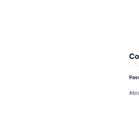
Co
Pass
Abra