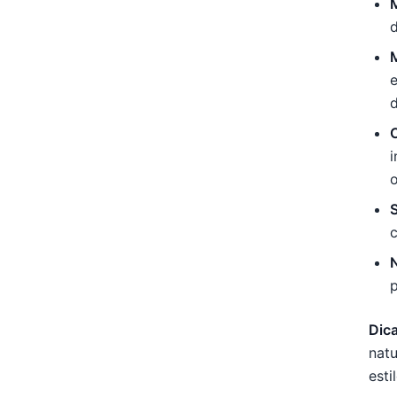
M
e
d
C
i
o
N
Dica
natu
esti