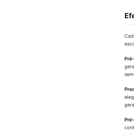
Ef
Cad
esco
Pré-
gera
sem
Pre
eleg
gera
Pré
cont