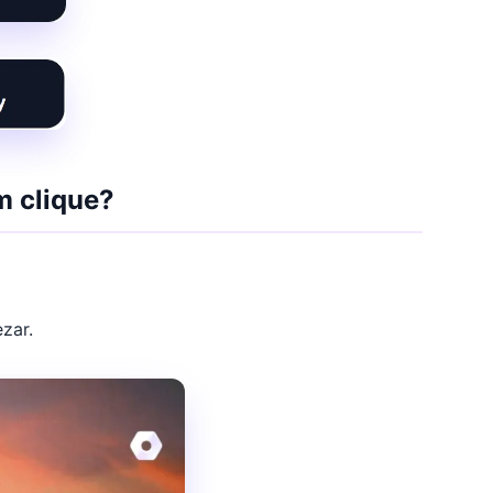
m clique?
zar.