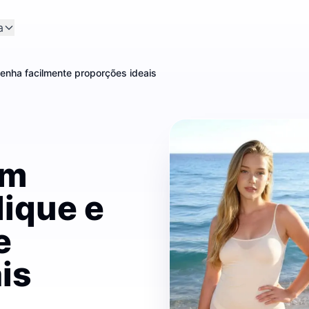
a
enha facilmente proporções ideais
om
ique e
e
is