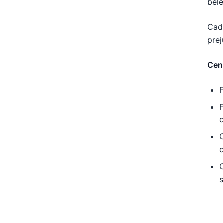
bele
Cad
prej
Cená
F
C
s