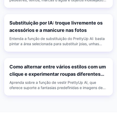
com um clique, suportando a remoção com pintura
manual, disponível para imagens e vídeos.
Substituição por IA: troque livremente os
acessórios e a manicure nas fotos
Entenda a função de substituição do PrettyUp AI: basta
pintar a área selecionada para substituir joias, unhas
decoradas, acessórios, etc., suportando três modos:
substituição predefinida, envio de imagem de referência
e descrição por texto.
Como alternar entre vários estilos com um
clique e experimentar roupas diferentes
facilmente
Aprenda sobre a função de vestir PrettyUp AI, que
oferece suporte a fantasias predefinidas e imagens de
referência carregadas para fantasias. Roupas duplas e
vários estilos predefinidos facilitam a experimentação de
várias roupas.