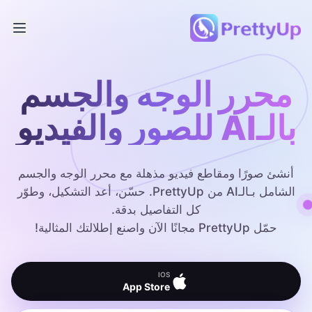
محرر الوجه والجسم
بالـAI للصور والفيديو
أنشئ صورًا ومقاطع فيديو مذهلة مع محرر الوجه والجسم
الشامل بـالـAI من PrettyUp. حسّن، أعد التشكيل، وطوّر
كل التفاصيل بدقة.
حمّل PrettyUp مجانًا الآن واصنع إطلالتك المثالية!
IOS
App Store