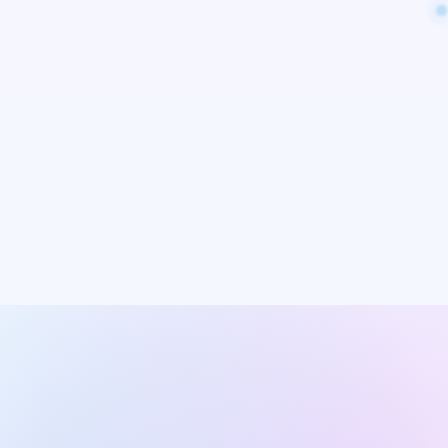
ريترو
فلاتر بالذكاء الاصطناعي
ومولّد أنماط
App Store
Google Play