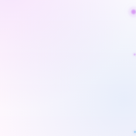
فيديوهات السيلفي فورًا. أعد تشكيل ملامحك بسهولة: كبّر
العينين، نحّف الوجه، عدّل شكل الحواجب أو خصّص
التفاصيل للحصول على إطلالتك المثالية.
المحرر الأساسي
السحر المتقدم
إعادة تشكيل الوجه
إعادة إضاءة ثلاثية الأبعاد
تعديل المكياج
رسم الشعر
تصغير الرأس
بورتريه عالي الدقة
App Store
Google Play