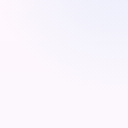
محسن الجسم
عدّل الفيديوهات والصور بسلاسة وبشكل طبيعي، من دون
أي تشويه أو تموجات غير مرغوبة. نحّف أو انحت أو حسّن
تناسق الجسم بلمسة واحدة.
المحرر الأساسي
السحر المتقدم
رفع الوركين
حماية الخلفية
تنحيف الخصر
توهج الجسم
تحسين الصدر
عضلات بالذكاء الاصطناعي
App Store
Google Play