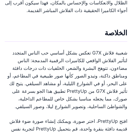
الظلال والانعكاسات والإحساس بالمكان، فهذا سيكون أقرب إلى
أجواء الكاميرا الحقيقية ذات الفلاش المباشر القديمة.
الخلاصة
شعبية فلاش G7X تعكس بشكل أساسي حب الناس المتجدد
لتأثير الفلاش الواقعي للكاميرات الرقمية المدمجة: الناس
مضاءون، تتوهج البشرة والشعر، الخلفيات ذات درجات دافئة
ومناطق داكنة، وتبدو الصور كأنها صور طبيعية في المطاعم، أو
على البحر، أو في الشوارع الليلية، أو مشاهد السيلفي. يتيح لك
تأثير فلاش G7X من PrettyUp تطبيق هذا الجو بسرعة على
صورك، مما يجعله مناسبا بشكل خاص للمطاعم الداخلية،
والشواطئ الساحلية، وتصوير الشوارع ليلا، وصور السيلفي.
افتح PrettyUp، اختر صورة، ويمكنك إنشاء صورة ضوء فلاش
قديمة دافئة بنقرة واحدة، قم بتحميل PrettyUp لتجربة نفس