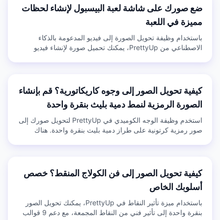
ضع صورك على شاشة لعبة البيسبول لإنشاء لحظات
مميزة في اللعبة
باستخدام وظيفة تحويل الصورة إلى فيديو المدعومة بالذكاء
الاصطناعي من PrettyUp، يمكنك تحميل صورة لإنشاء فيديو
قصير على شكل شاشة كبيرة في مباراة بيسبول. يمكنك تجربة
الشعور بأن الكاميرا تلتقطك دون الذهاب إلى الملعب.
كيفية تحويل الصور إلى وجوه كاريكاتورية؟ قم بإنشاء
الصورة الرمزية لنمط دمية بليث بنقرة واحدة
استخدم وظيفة الوجه الكوميدي في PrettyUp لتحويل صورك إلى
صور رمزية كرتونية على طراز دمية بليث بنقرة واحدة. هناك
إعدادان مسبقان متاحان ليناسب ألوان البشرة وملامح الوجه
للأعراق المختلفة.
كيفية تحويل الصور إلى فن الكولاج المنقط؟ خصص
أسلوبك الخاص
باستخدام ميزة تأثير النقاط في PrettyUp، يمكنك تحويل الصور
بنقرة واحدة إلى تأثير فني من النقاط المجمعة، مع دعم 9 قوالب