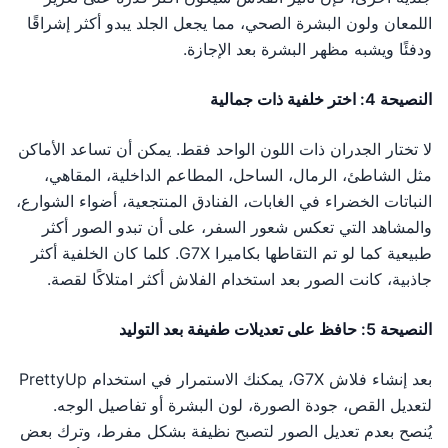
اللمعان ولون البشرة الصحي، مما يجعل الجلد يبدو أكثر إشراقًا
ودفئًا ويشبه مظهر البشرة بعد الإجازة.
النصيحة 4: اختر خلفية ذات جمالية
لا تختار الجدران ذات اللون الواحد فقط. يمكن أن تساعد الأماكن
مثل الشاطئ، الرمال، الساحل، المطاعم الداخلية، المقاهي،
النباتات الخضراء في الغابات، الفنادق المنتجعية، أضواء الشوارع،
والمشاهد التي تعكس شعور السفر، على أن تبدو الصور أكثر
طبيعية كما لو تم التقاطها بكاميرا G7X. كلما كان الخلفية أكثر
جاذبية، كانت الصور بعد استخدام الفلاش أكثر امتلاكًا لقصة.
النصيحة 5: حافظ على تعديلات طفيفة بعد التوليد
بعد إنشاء فلاش G7X، يمكنك الاستمرار في استخدام PrettyUp
لتعديل القص، جودة الصورة، لون البشرة أو تفاصيل الوجه.
يُنصح بعدم تعديل الصور لتصبح نظيفة بشكل مفرط، وترك بعض