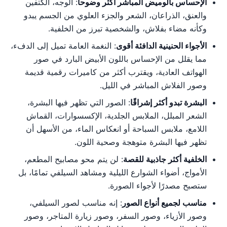
الإحساس بالوميض المباشر أكثر وضوحاً
: الوجه، الكتفين
والعنق، الذراعان، الشعر والجزء العلوي من الجسم يبدو
وكأنه مضاء بفلاش، والشخصية تبرز من الخلفية.
الأجواء الحنينية الدافئة أقوى
: النغمة العامة تميل إلى الدفء،
مما يقلل من الإحساس باللون الأبيض البارد في صور
الهواتف العادية، ويقترب أكثر من كاميرات رقمية قديمة
وصور الفلاش المباشر في الليل.
البشرة تبدو أكثر إشراقًا
: الصور التي تظهر فيها البشرة،
الشعر المبلل، الملابس الجلدية، الإكسسوارات، القماش
اللامع، ملابس السباحة أو انعكاس الماء، من الأسهل أن
تظهر فيها البشرة متوهجة وصحية اللون.
الخلفية أكثر جاذبية للقصة
: لن يتم محو مصابيح المطعم،
الأمواج، أضواء الشوارع الليلية ومشاهد السيلفي تمامًا، بل
ستصبح مصدرًا لأجواء الصورة.
مناسب لجميع أنواع الصور
: إنه مناسب لصور السيلفي،
وصور الأزياء، وصور السفر، وصور زيارة المتاجر، وصور