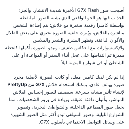
أصبحت صور G7X Flash الأخيرة شديدة الانتشار، والجزء
الجذاب فيها هو الجو الواقعي الذي يشبه الصور الملتقطة
بواسطة كاميرا رقمية صغيرة مع فلاش: يتم إضاءة الشخص
مباشرة بالفلاش، ويُترك خلفية الصورة تحتوي على بعض الظلال
والألوان الدافئة، وتظهر البشرة والشعر والملابس
والإكسسوارات مع انعكاس طفيف، وتبدو الصورة بأكملها كلحظة
مميزة تم التقاطها على عجل أثناء السفر أو المواعدة أو على
الشاطئ أو في شوارع المدينة ليلاً.
إذا لم يكن لديك كاميرا معك، أو كانت الصورة الأصلية مجرد
صورة بهاتف عادي، يمكنك استخدام فلاش
G7X من PrettyUp
لإنشاء تأثير مشابه بسرعة. سيضيف للصور إحساس الفلاش
المباشر، وألوان دافئة عتيقة، وزيادة في بروز الشخصيات، مما
يجعل صور المطاعم الداخلية، والشواطئ البحرية، وتصوير
الشوارع الليلية، وصور السيلفي تبدو أكثر مثل الصور الشهيرة
على وسائل التواصل الاجتماعي بأسلوب G7X.