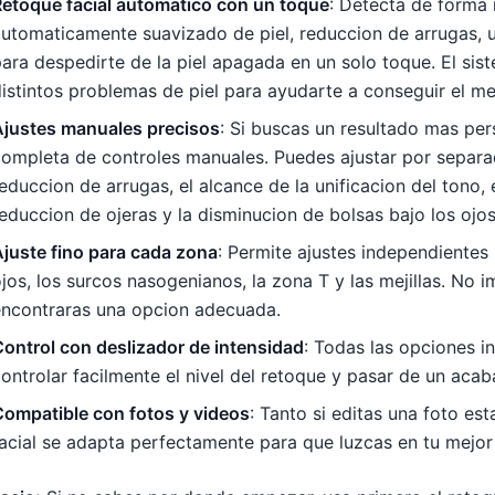
Retoque facial automatico con un toque
: Detecta de forma i
utomaticamente suavizado de piel, reduccion de arrugas, un
ara despedirte de la piel apagada en un solo toque. El sis
istintos problemas de piel para ayudarte a conseguir el me
Ajustes manuales precisos
: Si buscas un resultado mas per
ompleta de controles manuales. Puedes ajustar por separado
educcion de arrugas, el alcance de la unificacion del tono, e
educcion de ojeras y la disminucion de bolsas bajo los ojos
juste fino para cada zona
: Permite ajustes independientes
jos, los surcos nasogenianos, la zona T y las mejillas. No
encontraras una opcion adecuada.
ontrol con deslizador de intensidad
: Todas las opciones i
ontrolar facilmente el nivel del retoque y pasar de un acaba
Compatible con fotos y videos
: Tanto si editas una foto e
acial se adapta perfectamente para que luzcas en tu mejor