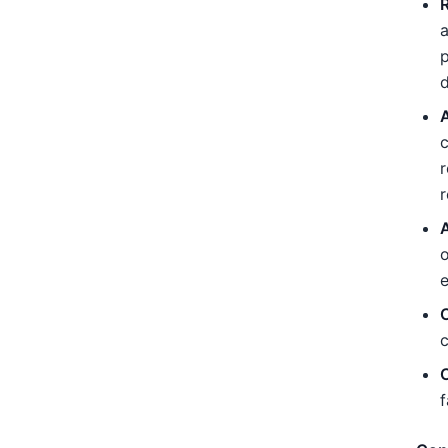
a
p
d
c
r
r
A
o
C
c
f