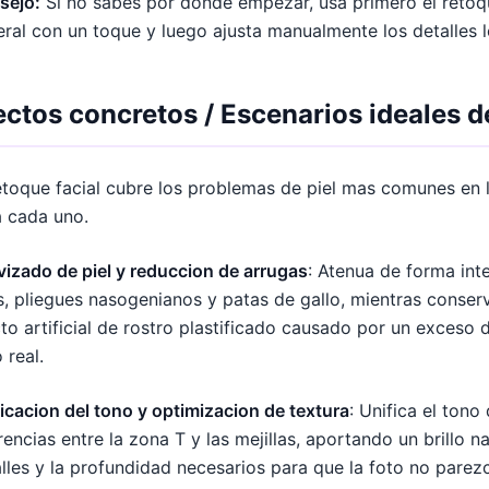
sejo:
Si no sabes por donde empezar, usa primero el retoqu
ral con un toque y luego ajusta manualmente los detalles l
ectos concretos / Escenarios ideales de
etoque facial cubre los problemas de piel mas comunes en l
a cada uno.
izado de piel y reduccion de arrugas
: Atenua de forma int
s, pliegues nasogenianos y patas de gallo, mientras conserv
to artificial de rostro plastificado causado por un exceso de
 real.
icacion del tono y optimizacion de textura
: Unifica el tono
rencias entre la zona T y las mejillas, aportando un brillo 
lles y la profundidad necesarios para que la foto no pare