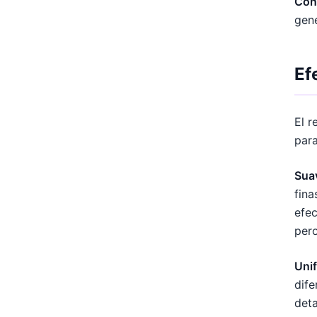
Con
gene
Ef
El r
par
Suav
fina
efec
pero
Unif
dife
deta