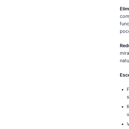
Elim
como
func
poc
Redu
mira
natu
Esc
F
s
R
u
V