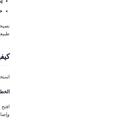
إب
ح
طبيعي
كيفية
استخدام AI فلاش في PrettyUp بسيط ول
الخطوة 1: اخت
وإضاء