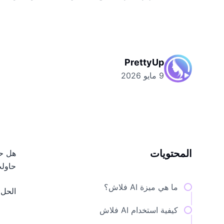
PrettyUp
9 مايو 2026
المحتويات
هل حد
حاولت
ما هي ميزة AI فلاش؟
الحل بسيط: AI فلاش. تمنح هذه المي
كيفية استخدام AI فلاش