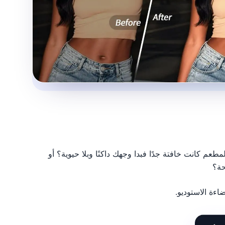
عم كانت خافتة جدًا فبدا وجهك داكنًا وبلا حيوية؟ أو
حة؟