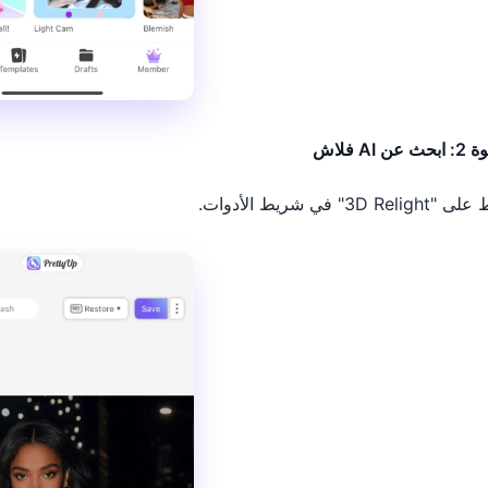
ن AI فلاش
3D Re" في شريط الأدوات.