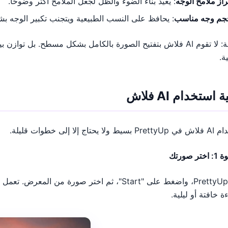
راز ملامح الوجه
: يعيد بناء الضوء والظل لجعل الملامح أكثر وضوحًا.
جم وجه مناسب
: يحافظ على النسب الطبيعية ويتجنب تكبير الوجه بش
نصيحة: لا تقوم AI فلاش بتفتيح الصورة بالكامل بشكل مسطح. بل 
ة.
 استخدام AI فلاش
ا يحتاج إلا إلى خطوات قليلة.
ر صورتك
افتح PrettyUp، واضغط على "Start"، ثم اختر صو
ة خافتة أو ليلية.