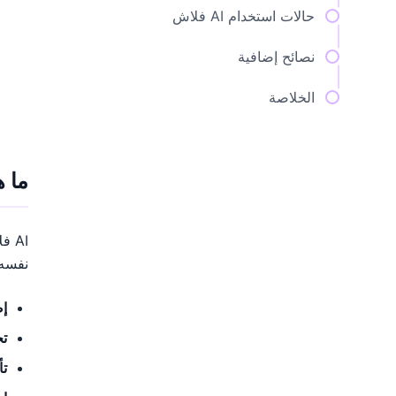
حالات استخدام AI فلاش
نصائح إضافية
الخلاصة
ما هي 
نفسه.
إض
ت
تأ