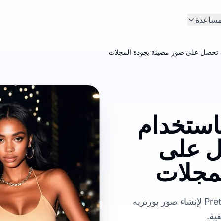
مساعدة
باستخدام
ل على
مجلات
تعرّف على طريقة استخدام ميزة AI فلاش من PrettyUp لإنشاء صور بورتريه
ية.