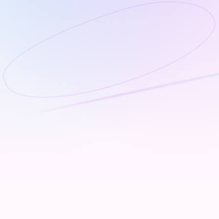
Portrait IA
Créez de superbes portraits générés par IA avec une
retouche photo avancée.
En savoir plus
Effaceur IA
Faites disparaître les objets et les passants en un clic.