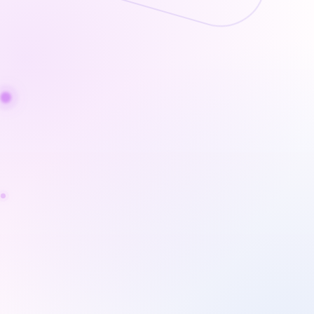
Amélioration du visage
L'éditeur de visage vous permet d'affiner les
traits du visage et d'illuminer instantanément vos
vidéos selfie. Remodelez facilement vos traits :
agrandissez les yeux, affinez le visage, ajustez la
forme des sourcils ou personnalisez les détails
pour obtenir le look parfait.
FONCTIONS DE BASE
FONCTIONS AVANCEES
Remodelage du visage
Rééclairage 3D
Retouche maquillage
Dessin de cheveux