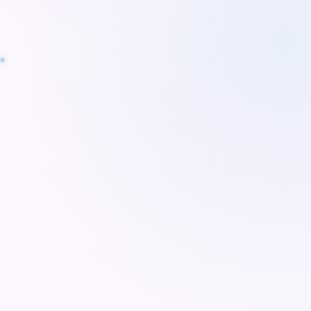
Réduire la tête
Portrait HD
App Store
Google Play
Amélioration du corps
Retouchez vidéos et photos de façon fluide et
naturelle, sans distorsion ni déformation gênante.
Affinez, sculptez ou améliorez les proportions du